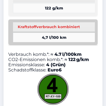
Leichtmetallfelgen
122 g/km
Standheizung
2-Zonen-Klimaautomatik
Kraftstoffverbrauch kombiniert
Sitzheizung
4,7 l/100 km
ESP
Freisprecheinrichtung
Verbrauch komb.*:
≈ 4.7 l/100km
Elektr. Wegfahrsperre
CO2-Emissionen komb.*:
≈ 122 g/km
Emissionsklasse:
4 (Grün)
Metallic
Schadstoffklasse:
Euro6
Bordcomputer
Dachreling
Sportpaket
Reifendruckkontrolle