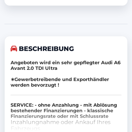
Armlehne
Bluetooth
Tempomat
Elektr. Heckklappe
BESCHREIBUNG
Nebelscheinwerfer
Scheinwerferreinigung
Angeboten wird ein sehr gepflegter Audi A6
Avant 2.0 TDI Ultra
Isofix
∗Gewerbetreibende und Exporthändler
Multifunktionslenkrad
werden bevorzugt !
Partikelfilter
SERVICE: - ohne Anzahlung - mit Ablösung
Skisack
bestehender Finanzierungen - klassische
Finanzierungsrate oder mit Schlussrate
Start/Stopp-Automatik
Inzahlungnahme oder Ankauf Ihres
Fahrzeugs
Traktionskontrolle