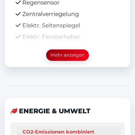
Regensensor
Zentralverriegelung
Elektr. Seitenspiegel
Elektr. Fensterheber
Scheckheftgepflegt
Mehr anzeigen
Berganfahrassistent
LED-Tagfahrlicht
Navigationssystem
Servolenkung
Soundsystem
ENERGIE & UMWELT
Abgedunkelte Scheiben
Garantie
CO2-Emissionen kombiniert