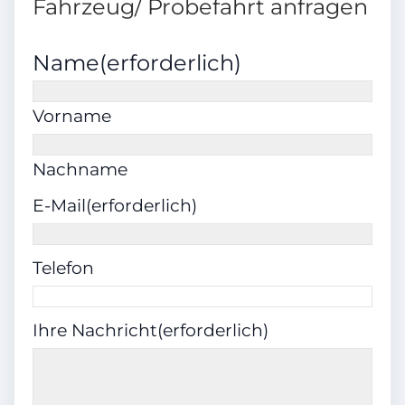
Fahrzeug/ Probefahrt anfragen
5
Name
(erforderlich)
Getriebe
Vorname
Automatik
Nachname
Schadstoffklasse
E-Mail
(erforderlich)
Euro6
Telefon
Umweltplakette
Ihre Nachricht
(erforderlich)
4 (Grün)