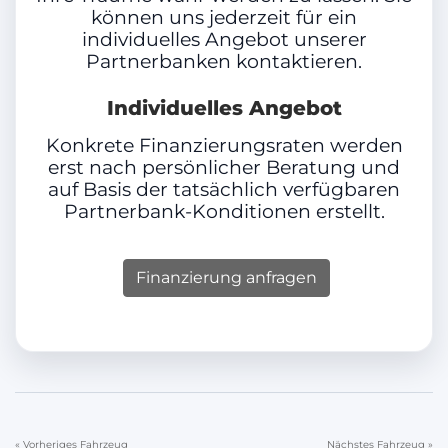
können uns jederzeit für ein
750 kg
individuelles Angebot unserer
Partnerbanken kontaktieren.
Individuelles Angebot
Zylinder
Konkrete Finanzierungsraten werden
4
erst nach persönlicher Beratung und
auf Basis der tatsächlich verfügbaren
Partnerbank-Konditionen erstellt.
Tankgröße
Finanzierung anfragen
73 l
« Vorheriges Fahrzeug
Nächstes Fahrzeug »