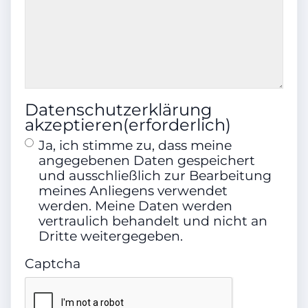
Erstzulassung
10.2015
Klimatisierung
Datenschutzerklärung
akzeptieren
(erforderlich)
2-Zonen-Klimaautomatik
Ja, ich stimme zu, dass meine
angegebenen Daten gespeichert
und ausschließlich zur Bearbeitung
Airbags
meines Anliegens verwendet
werden. Meine Daten werden
Front-, Seiten- und weitere Airbags
vertraulich behandelt und nicht an
Dritte weitergegeben.
Captcha
Farbe (Hersteller)
MONDSCHEINBLAU