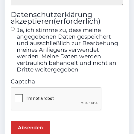
Klimatisierung
Datenschutzerklärung
akzeptieren
(erforderlich)
2-Zonen-Klimaautomatik
Ja, ich stimme zu, dass meine
angegebenen Daten gespeichert
und ausschließlich zur Bearbeitung
Airbags
meines Anliegens verwendet
werden. Meine Daten werden
Front-, Seiten- und weitere Airbags
vertraulich behandelt und nicht an
Dritte weitergegeben.
Captcha
Farbe (Hersteller)
PLATINSILBER METALLIC
Farbe
Silber (Metallic)