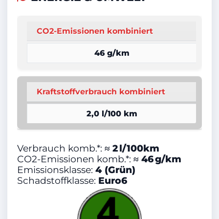
Metallic
Nichtraucher-Fahrzeug
CO2-Emissionen kombiniert
Sportfahrwerk
46 g/km
Sportpaket
Schiebedach
Kraftstoffverbrauch kombiniert
Traktionskontrolle
2,0 l/100 km
Garantie
Adaptives Kurvenlicht
Verbrauch komb.*:
≈ 2 l/100km
Ambiente-Beleuchtung
CO2-Emissionen komb.*:
≈ 46 g/km
Emissionsklasse:
4 (Grün)
Bluetooth
Schadstoffklasse:
Euro6
2-Zonen-Klimaautomatik
Innenspiegel autom. abblendend