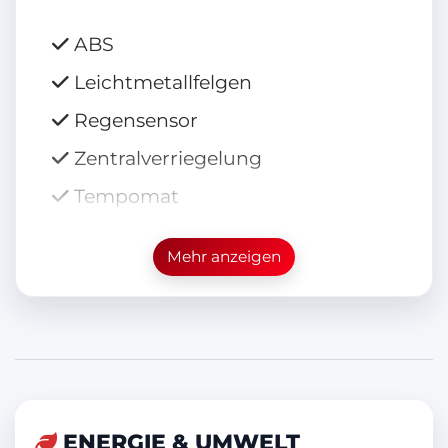
ABS
Leichtmetallfelgen
Regensensor
Zentralverriegelung
Tempomat
Elektr. Sitzeinstellung
Mehr anzeigen
Elektr. Heckklappe
Nebelscheinwerfer
Head-Up Display
Elektr. Wegfahrsperre
LED-Scheinwerfer
ENERGIE & UMWELT