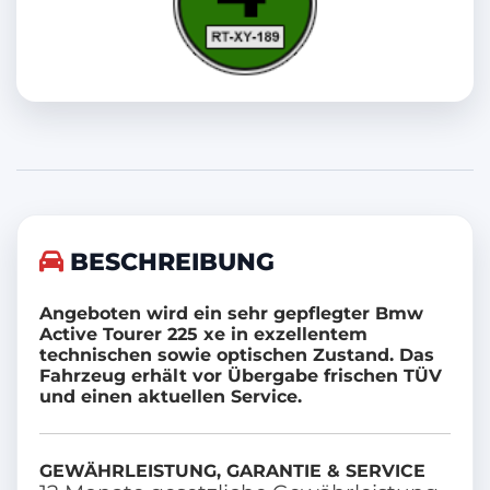
Elektr. Seitenspiegel
Elektr. Fensterheber
Scheckheftgepflegt
Berganfahrassistent
Isofix
LED-Tagfahrlicht
BESCHREIBUNG
Multifunktionslenkrad
Bordcomputer
Angeboten wird ein sehr gepflegter Bmw
Active Tourer 225 xe in exzellentem
Servolenkung
technischen sowie optischen Zustand. Das
Fahrzeug erhält vor Übergabe frischen TÜV
Sportsitze
und einen aktuellen Service.
Abgedunkelte Scheiben
GEWÄHRLEISTUNG, GARANTIE & SERVICE
USB