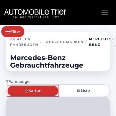
Filter
ZU ALLEN
MERCEDES-
/
FAHRZEUGMARKEN
/
FAHRZEUGEN
BENZ
Mercedes-Benz
Gebrauchtfahrzeuge
7
Fahrzeuge
Karten
Liste