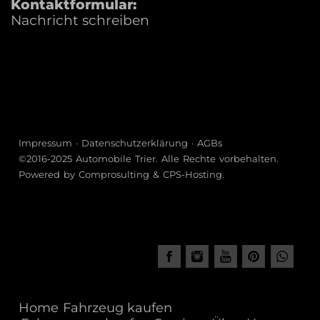
Kontaktformular:
Nachricht schreiben
Beliebte Modelle —
Kurzbeschreibungen
A-Klasse
– Kompakte Limousine mit innovativen
Assistenzsystemen und sportlicher Linienführung.
Impressum
·
Datenschutzerklärung
·
AGBs
©2016-2025
Automobile Trier
. Alle Rechte vorbehalten.
Powered by
Comprosulting
&
CPS-Hosting
.
C-Klasse
– Mittelklassefahrzeug mit ausgewogener Balance
aus Komfort und Fahrdynamik.
E-Klasse
– Oberklasse-Limousine mit herausragender
Home
Fahrzeug kaufen
Sicherheits- und Komfortausstattung.