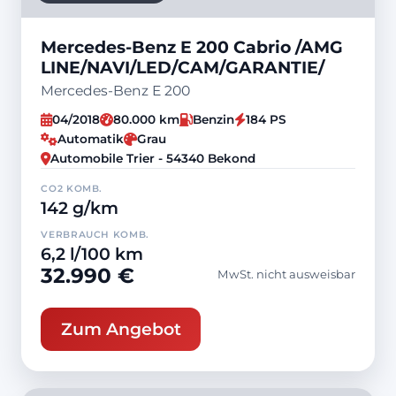
Mercedes-Benz E 200 Cabrio /AMG
LINE/NAVI/LED/CAM/GARANTIE/
Mercedes-Benz E 200
04/2018
80.000 km
Benzin
184 PS
Automatik
Grau
Automobile Trier - 54340 Bekond
CO2 KOMB.
142 g/km
VERBRAUCH KOMB.
6,2 l/100 km
32.990 €
MwSt. nicht ausweisbar
Zum Angebot