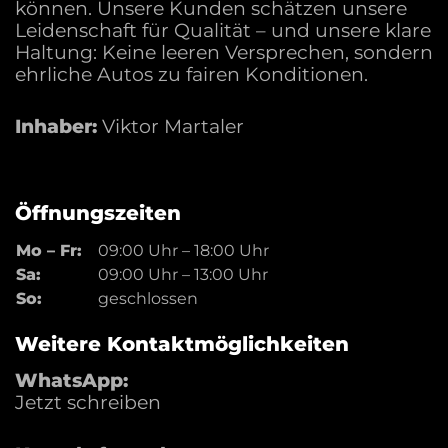
die weltweite Reputation der Marke.
können. Unsere Kunden schätzen unsere
Leidenschaft für Qualität – und unsere klare
Haltung: Keine leeren Versprechen, sondern
Warum ein gebrauchter
ehrliche Autos zu fairen Konditionen.
Mercedes-Benz?
Inhaber:
Viktor Martaler
Ein gebrauchter Mercedes-Benz bietet
langjährigen Werterhalt und höchste Qualität.
Typische Ausstattungsmerkmale wie
Ledersitze, hochwertige Infotainment-Systeme
Öffnungszeiten
und Assistenzpakete machen die Fahrzeuge
Mo – Fr:
09:00 Uhr
–
18:00 Uhr
besonders attraktiv. Das dichte Ersatzteilnetz
Sa:
09:00 Uhr
–
13:00 Uhr
und die Servicekompetenz von Mercedes-
So:
geschlossen
Benz-Händlern wie Automobile Trier sorgen für
verlässliche Wartung. Für Elektromodelle sind
Weitere Kontaktmöglichkeiten
Batteriekapazität und Langlebigkeit zentrale
WhatsApp:
Vorteile. Neutral betrachtet, sollten potenzielle
Jetzt schreiben
Käufer auf Verschleißteile wie Bremsen oder
Dichtungen achten.