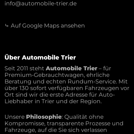
info@automobile-trier.de
Motorentechnologie und Assistenzsysteme, die
Komfort und Sicherheit erhöhen.
⤷ Auf Google Maps ansehen
Markengeschichte &
Besonderheiten
Die Marke Mercedes-Benz wurde 1926 offiziell
Über Automobile Trier
gegründet und hat seitdem zahlreiche
Meilensteine gesetzt. Von den frühen
Seit 2011 steht
Automobile Trier
– für
Premium-Gebrauchtwagen, ehrliche
Luxuslimousinen über die ikonischen SL-
Beratung und echten Rundum-Service. Mit
Modelle bis zu modernen Elektromodellen wie
über 130 sofort verfügbaren Fahrzeugen vor
dem EQC zeigt Mercedes-Benz kontinuierlich
Ort sind wir die erste Adresse für Auto-
Innovation. Technische Besonderheiten wie
Liebhaber in Trier und der Region.
Allradantrieb, adaptive Fahrwerke und
fortschrittliche Sicherheitssysteme prägen die
Unsere
Philosophie
: Qualität ohne
Modellpalette. Motorsport-Engagement und
Kompromisse, transparente Prozesse und
prestigeträchtige Fahrzeuglinien unterstreichen
Fahrzeuge, auf die Sie sich verlassen