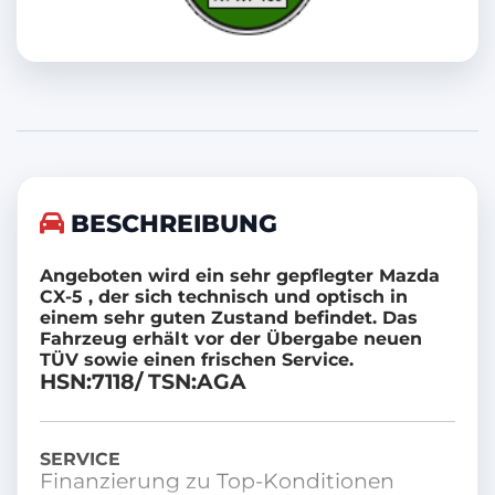
Start/Stopp-Automatik
Traktionskontrolle
Inspektion neu
Armlehne
CD-Spieler
BESCHREIBUNG
Notbremsassistent
Angeboten wird ein sehr gepflegter Mazda
Elektr. Seitenspiegel
CX-5 , der sich technisch und optisch in
einem sehr guten Zustand befindet. Das
ESP
Fahrzeug erhält vor der Übergabe neuen
TÜV sowie einen frischen Service.
Scheckheftgepflegt
HSN:7118/ TSN:AGA
Elektr. Wegfahrsperre
Metallic
SERVICE
Finanzierung zu Top-Konditionen
Nichtraucher-Fahrzeug