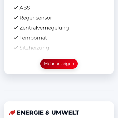
ABS
Regensensor
Zentralverriegelung
Tempomat
Sitzheizung
Elektr. Seitenspiegel anklappbar
Mehr anzeigen
Freisprecheinrichtung
Isofix
Multifunktionslenkrad
Bordcomputer
Sportsitze
ENERGIE & UMWELT
Reifendruckkontrolle