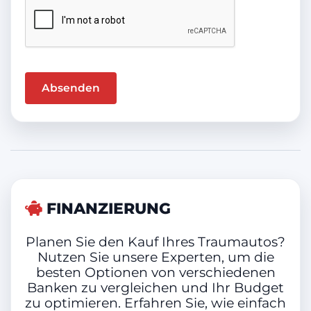
METEOR GREY
Farbe
Grau (Metallic)
Innenausstattung
Andere, Andere
FINANZIERUNG
Planen Sie den Kauf Ihres Traumautos?
Anhängelast gebremst
Nutzen Sie unsere Experten, um die
besten Optionen von verschiedenen
1.800 kg
Banken zu vergleichen und Ihr Budget
zu optimieren. Erfahren Sie, wie einfach