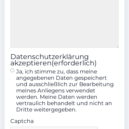
HU
HU neu
Klimatisierung
Datenschutzerklärung
akzeptieren
(erforderlich)
2-Zonen-Klimaautomatik
Ja, ich stimme zu, dass meine
angegebenen Daten gespeichert
und ausschließlich zur Bearbeitung
meines Anliegens verwendet
Airbags
werden. Meine Daten werden
vertraulich behandelt und nicht an
Front-, Seiten- und weitere Airbags
Dritte weitergegeben.
Captcha
Farbe (Hersteller)