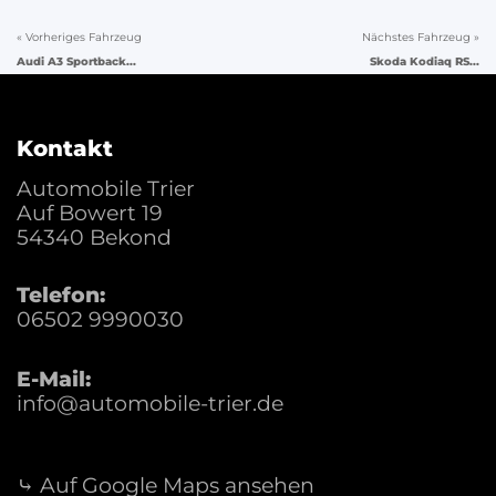
« Vorheriges Fahrzeug
Nächstes Fahrzeug »
Audi A3 Sportback...
Skoda Kodiaq RS...
Kontakt
Automobile Trier
Auf Bowert 19
54340
Bekond
Telefon:
06502 9990030
E-Mail:
info@automobile-trier.de
⤷ Auf Google Maps ansehen