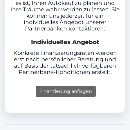
es ist, Ihren Autokauf zu planen und
Ihre Träume wahr werden zu lassen. Sie
Anhängelast ungebremst
können uns jederzeit für ein
individuelles Angebot unserer
690 kg
Partnerbanken kontaktieren.
Individuelles Angebot
Zylinder
Konkrete Finanzierungsraten werden
erst nach persönlicher Beratung und
4
auf Basis der tatsächlich verfügbaren
Partnerbank-Konditionen erstellt.
Tankgröße
Finanzierung anfragen
58 l