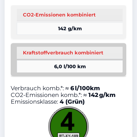
Garantie
CO2-Emissionen kombiniert
Leichtmetallfelgen
142 g/km
Bluetooth
2-Zonen-Klimaautomatik
Kraftstoffverbrauch kombiniert
Tagfahrlicht
6,0 l/100 km
Elektr. Fensterheber
Nebelscheinwerfer
Verbrauch komb.*:
≈ 6 l/100km
Berganfahrassistent
CO2-Emissionen komb.*:
≈ 142 g/km
Emissionsklasse:
4 (Grün)
Schlüssellose Zentralverriegelung
(Keyless)
Navigationssystem
Servolenkung