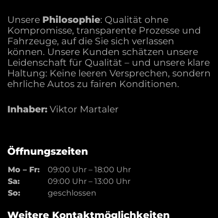
den offiziellen Kraftstoffverbrauch, die offiziellen
spezifischen CO2-Emissionen und den offiziellen
Unsere
Philosophie
: Qualität ohne
Stromverbrauch neuer PKW entnommen werden, der an
allen Verkaufsstellen und bei der 'Deutschen Automobil
Kompromisse, transparente Prozesse und
Treuhand GmbH' unentgeltlich erhältlich ist unter
Fahrzeuge, auf die Sie sich verlassen
www.dat.de
.
können. Unsere Kunden schätzen unsere
Leidenschaft für Qualität – und unsere klare
Haltung: Keine leeren Versprechen, sondern
ehrliche Autos zu fairen Konditionen.
Inhaber:
Viktor Martaler
Öffnungszeiten
Mo – Fr:
09:00 Uhr
–
18:00 Uhr
Sa:
09:00 Uhr
–
13:00 Uhr
So:
geschlossen
Weitere Kontaktmöglichkeiten