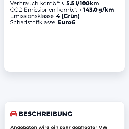
Verbrauch komb.*:
≈ 5.5 l/100km
Abstandswarner
CO2-Emissionen komb.*:
≈ 143.0 g/km
Notrufsystem
Emissionsklasse:
4 (Grün)
Schadstoffklasse:
Euro6
Nebelscheinwerfer
Fernlichtassistent
Isofix
LED-Tagfahrlicht
Multifunktionslenkrad
Schaltwippen
Sportfahrwerk
Soundsystem
BESCHREIBUNG
Sportsitze
Abgedunkelte Scheiben
Angeboten wird ein sehr gepflegter VW