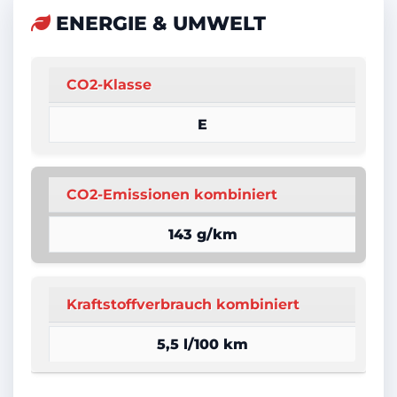
Metallic
ENERGIE & UMWELT
Bordcomputer
Partikelfilter
CO2-Klasse
Dachreling
E
Sportpaket
Schiebedach
CO2-Emissionen kombiniert
Touchscreen
143 g/km
Sprachsteuerung
Abstandstempomat
Kraftstoffverbrauch kombiniert
Armlehne
Bluetooth
5,5 l/100 km
Klimaanlage