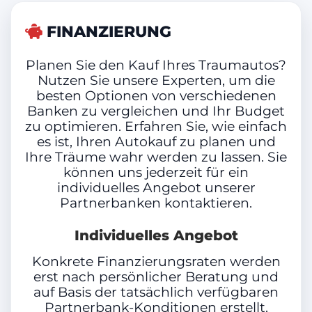
Front-, Seiten- und weitere Airbags
Nebelscheinwerfer LED mit
integriertem Abbiegelicht
FINANZIERUNG
Nebelschlussleuchte
Nichtraucher-Paket
Farbe (Hersteller)
Planen Sie den Kauf Ihres Traumautos?
Notrufsystem
Nutzen Sie unsere Experten, um die
Parkbremse elektrisch mit Auto-Hold-
besten Optionen von verschiedenen
Lapiz Blue Metallic
Funktion
Banken zu vergleichen und Ihr Budget
Radioempfang digital (DAB+)
zu optimieren. Erfahren Sie, wie einfach
Reifenkontroll-Anzeige
es ist, Ihren Autokauf zu planen und
Rußpartikelfilter
Farbe
Ihre Träume wahr werden zu lassen. Sie
Rücksitzlehne geteilt mit
können uns jederzeit für ein
Mittelarmlehne und
Blau (Metallic)
individuelles Angebot unserer
Durchladeeinrichtung
Partnerbanken kontaktieren.
Schadstoffarm nach Abgasnorm Euro
6d
Individuelles Angebot
Innenausstattung
Schalt-/Wählhebelgriff Leder
Scheibenwischer mit Regensensor
Konkrete Finanzierungsraten werden
Vollleder, Schwarz
Leuchtweitenregelung
erst nach persönlicher Beratung und
Scheinwerfer LED
auf Basis der tatsächlich verfügbaren
(Leuchtweitenregelung )
Partnerbank-Konditionen erstellt.