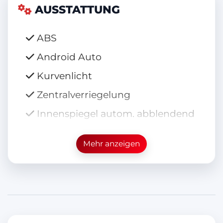
AUSSTATTUNG
ABS
Android Auto
Kurvenlicht
Zentralverriegelung
Innenspiegel autom. abblendend
Elektr. Fensterheber
Mehr anzeigen
Müdigkeitswarner
Freisprecheinrichtung
Elektr. Wegfahrsperre
LED-Scheinwerfer