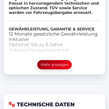
Passat in hervorragendem technischen und
Traktionskontrolle
optischen Zustand. TÜV sowie Service
werden vor Fahrzeugübergabe erneuert.
Garantie
Leichtmetallfelgen
GEWÄHRLEISTUNG, GARANTIE & SERVICE
Regensensor
12 Monate gesetzliche Gewährleistung
inklusive
Apple CarPlay
Optional: bis zu 5 Jahre
Gebrauchtwagengarantie
Notbremsassistent
Individuelle Finanzierungslösungen
- ohne Anzahlung
Elektr. Seitenspiegel
Mehr anzeigen
- mit Ablösung bestehender Finanzierungen
- klassische Finanzierungsrate oder mit
ESP
Schlussrate
Inzahlungnahme oder Ankauf Ihres
Scheckheftgepflegt
Fahrzeugs
Berganfahrassistent
Zulassungsservice auf Wunsch
Kurzzeitkennzeichen oder
Spurhalteassistent
Ausfuhrkennzeichen möglich
TECHNISCHE DATEN
Abholservice vom Bahnhof nach
Lordosenstütze