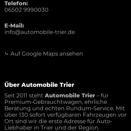
Fernbedienung
Telefon:
06502 9990030
BESICHTIGUNG & KONTAKT
E-Mail:
Besichtigung und Probefahrt sind nach
info@automobile-trier.de
Terminvereinbarung möglich.
UNSERE ÖFFNUNGSZEITEN
Montag-Freitag: 9:00-18:00 Uhr
⤷ Auf Google Maps ansehen
Samstag: 9:00-13:00 Uhr
Kontaktaufnahme gernetelefonisch, per E-Mail
oder auch per WhatsApp unter
+49 6502 9990030
Weitere Informationen sowie unser aktuelles
Über Automobile Trier
Fahrzeugangebot finden Sie auf unserer
Website:
Seit 2011 steht
Automobile Trier
– für
Automobile Trier
Premium-Gebrauchtwagen, ehrliche
Beratung und echten Rundum-Service. Mit
über 130 sofort verfügbaren Fahrzeugen vor
* Weitere Informationen zum offiziellen
Kraftstoffverbrauch und zu den offiziellen spezifischen
Ort sind wir die erste Adresse für Auto-
CO2-Emissionen und gegebenenfalls zum
Liebhaber in Trier und der Region.
Stromverbrauch neuer PKW können dem Leitfaden über