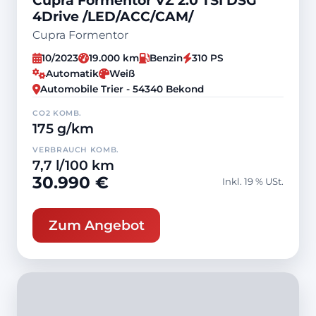
Cupra Formentor VZ 2.0 TSI DSG
4Drive /LED/ACC/CAM/
Cupra Formentor
10/2023
19.000 km
Benzin
310 PS
Automatik
Weiß
Automobile Trier - 54340 Bekond
CO2 KOMB.
175 g/km
VERBRAUCH KOMB.
7,7 l/100 km
30.990 €
Inkl. 19 % USt.
Zum Angebot