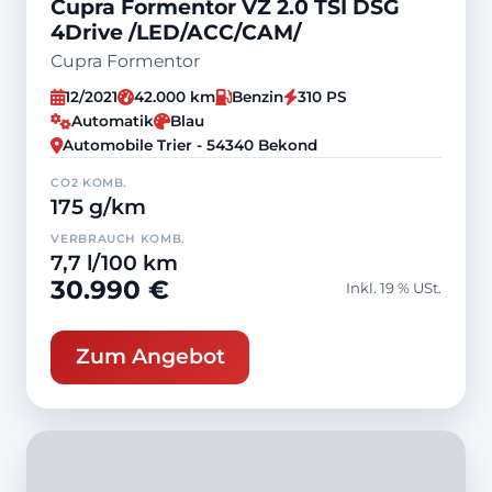
Cupra Formentor VZ 2.0 TSI DSG
4Drive /LED/ACC/CAM/
Cupra Formentor
12/2021
42.000 km
Benzin
310 PS
Automatik
Blau
Automobile Trier - 54340 Bekond
CO2 KOMB.
175 g/km
VERBRAUCH KOMB.
7,7 l/100 km
30.990 €
Inkl. 19 % USt.
Zum Angebot