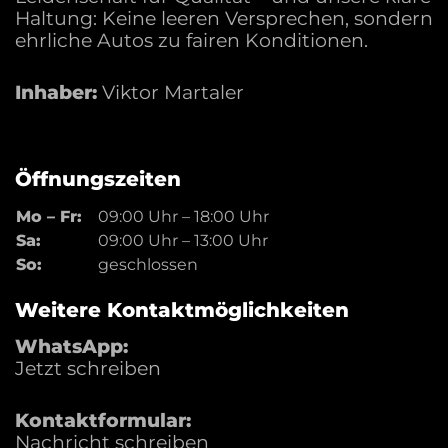
Haltung: Keine leeren Versprechen, sondern
Wertbeständigkeit. Typische Ausstattungen
ehrliche Autos zu fairen Konditionen.
beinhalten moderne Assistenzsysteme, starke
Motorisierungen und komfortable Interieurs. Für
Inhaber:
Viktor Martaler
Elektro- oder Hybridmodelle beachten Sie
Akkuzustand und Wartungshistorie. Ersatzteile
sind gut verfügbar und durch die Marke
professionell betreut, was Langzeitnutzung
Öffnungszeiten
erleichtert.
Mo – Fr:
09:00 Uhr
–
18:00 Uhr
Sa:
09:00 Uhr
–
13:00 Uhr
Beliebte Modelle —
So:
geschlossen
Kurzbeschreibungen
Weitere Kontaktmöglichkeiten
WhatsApp:
Cupra Formentor
Jetzt schreiben
– Kompakter SUV mit sportlichem Charakter und
leistungsstarken Motoren, ideal für dynamische
Kontaktformular:
Fahrer.
Nachricht schreiben