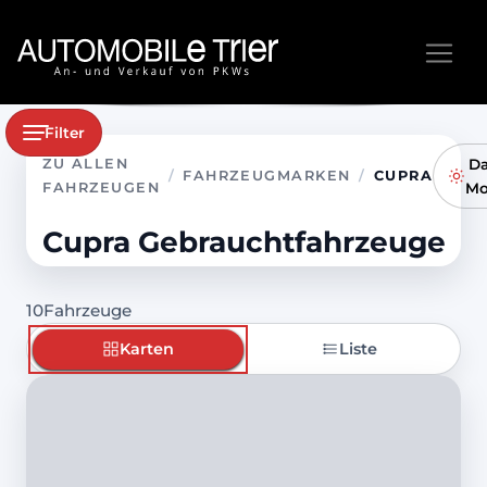
Filter
ZU ALLEN
Da
/
FAHRZEUGMARKEN
/
CUPRA
FAHRZEUGEN
Mo
Cupra Gebrauchtfahrzeuge
10
Fahrzeuge
Karten
Liste