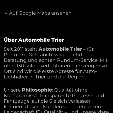
Markengeschichte &
Besonderheiten
⤷ Auf Google Maps ansehen
Cupra, ursprünglich als sportliche Submarke
von SEAT gegründet, etablierte sich ab 2018
eigenständig mit Fokus auf Performance- und
Über Automobile Trier
Elektrofahrzeuge. Prägende Modelle wie der
Cupra Ateca, Leon und Formentor setzen auf
Seit 2011 steht
Automobile Trier
– für
Allradtechnik, dynamisches Fahrwerk und
Premium-Gebrauchtwagen, ehrliche
Beratung und echten Rundum-Service. Mit
markante Designs. Motorsportliche DNA zeigt
über 130 sofort verfügbaren Fahrzeugen vor
sich in den Fahrzeugen durch innovative
Ort sind wir die erste Adresse für Auto-
Antriebs- und Fahrwerkstechnologien.
Liebhaber in Trier und der Region.
Warum ein gebrauchter
Unsere
Philosophie
: Qualität ohne
Cupra?
Kompromisse, transparente Prozesse und
Fahrzeuge, auf die Sie sich verlassen
Ein gebrauchter Cupra bei Automobile Trier
können. Unsere Kunden schätzen unsere
Leidenschaft für Qualität – und unsere klare
verbindet sportliche Leistung mit hoher