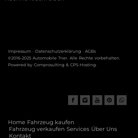
Cupra Leon
– Sportliche Limousine und Kombivariante mit
hoher Alltagstauglichkeit und modernen
Assistenzsystemen.
Impressum
·
Datenschutzerklärung
·
AGBs
Cupra Ateca
©2016-2025
Automobile Trier
. Alle Rechte vorbehalten.
Powered by
Comprosulting
&
CPS-Hosting
.
– SUV mit präzisem Handling, Allradoption und
stilvollem Innenraum für Komfort und Sicherheit.
Cupra Born
– Elektrofahrzeug mit effizientem Antrieb, urbaner
Reichweite und modernem Interieur.
Home
Fahrzeug kaufen
Fahrzeug verkaufen
Services
Über Uns
Cupra Tavascan
Kontakt